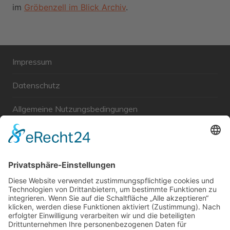
im
Gröbenzell im Blick Archiv
.
Impressum
Datenschutz
Allgemeine Nutzungsbedingungen
Links
Haftungsausschluss
Unabhängige WählerGemeinschaft Gröbenzell
Wir sind ein Querschnitt der Gesellschaft bezüglich des
Alters, der Berufe, Herkunft, Interessen und Ansichten.