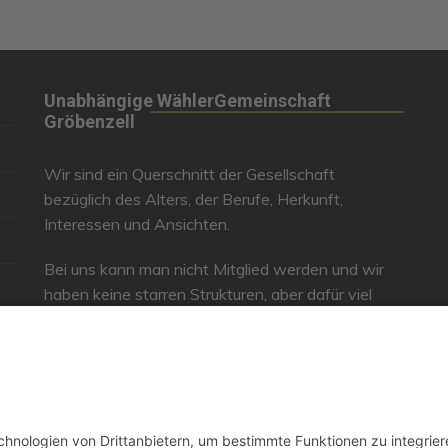
Einmach-Klub Gröbenzell
FAQ
„ P
Patenschaft für den
An
Blühstreifen am
Bl
Sonnenweg
Unabhängige WählerGemeinschaft
Gröbenzell
Aktion NistpatIn
UWG auf dem Bürgerfest
Wir sind ein Querschnitt der Gesellschaft
UWG – Geschirrverleih
bezüglich des Alters, der Berufe, Herkunft,
Interessen und Ansichten.
Bei uns kann man nicht Mitglied werden und wir
haben keine starren Strukturen, aber dafür viel
Energie und einen starken Willen Gröbenzell
mitzugestalten.
Bei uns kann jeder Mensch mitmachen!