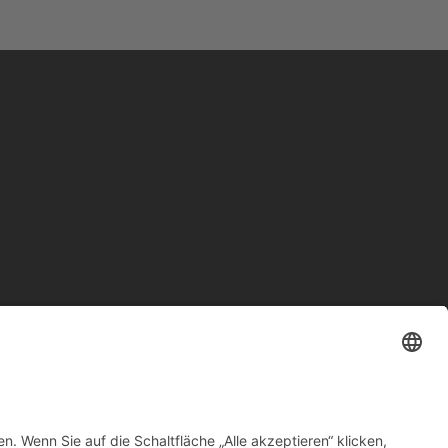
olitik, die aufgeht“-
9 Fakten über mich
leitung für unsere
umensamen