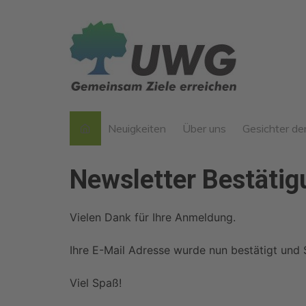
Zum
Inhalt
springen
Neuigkeiten
Über uns
Gesichter d
Werte der UWG
Newsletter Bestätig
Unser “Jeder Mensch kan
mitmachen“-Prinzip
Vielen Dank für Ihre Anmeldung.
Verwurzelt in Gröbenzell
Was ist eine
Ihre E-Mail Adresse wurde nun bestätigt un
Wählergruppe?
25 Jahre UWG
Viel Spaß!
Arbeit von 2014-2020