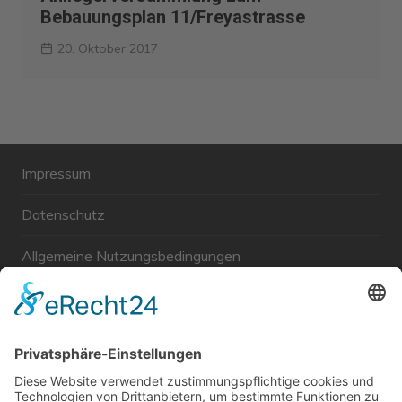
Bebauungsplan 11/Freyastrasse
20. Oktober 2017
Impressum
Datenschutz
Allgemeine Nutzungsbedingungen
Links
Haftungsausschluss
Unabhängige WählerGemeinschaft Gröbenzell