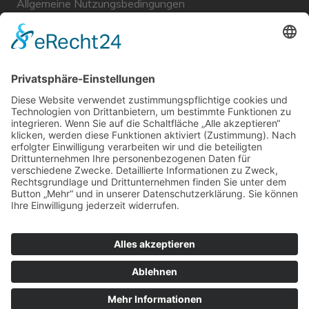
Allgemeine Nutzungsbedingungen
Links
Haftungsausschluss
Unabhängige WählerGemeinschaft Gröbenzell
Wir sind ein Querschnitt der Gesellschaft bezüglich des
Alters, der Berufe, Herkunft, Interessen und Ansichten.
Bei uns kann man nicht Mitglied werden und wir haben
keine starren Strukturen, aber dafür viel Energie und
einen starken Willen Gröbenzell mitzugestalten.
Bei uns kann jeder Mensch mitmachen!
© UWG Gröbenzell |
Cream Magazine von
Themebeez