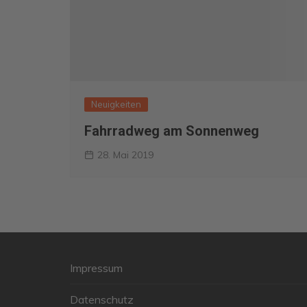
UWG Klausur 2024
politische Bildungsfahrt
nach Berlin 7.4.-10.4.24
UWG Klausur 2025
Neuigkeiten
Archiv
Fahrradweg am Sonnenweg
28. Mai 2019
Impressum
Datenschutz