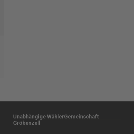
Einmach-Klub Gröbenzell
FAQ
„ P
Patenschaft für den
An
Blühstreifen am
Bl
Sonnenweg
Aktion NistpatIn
UWG auf dem Bürgerfest
UWG – Geschirrverleih
Unabhängige WählerGemeinschaft
Gröbenzell