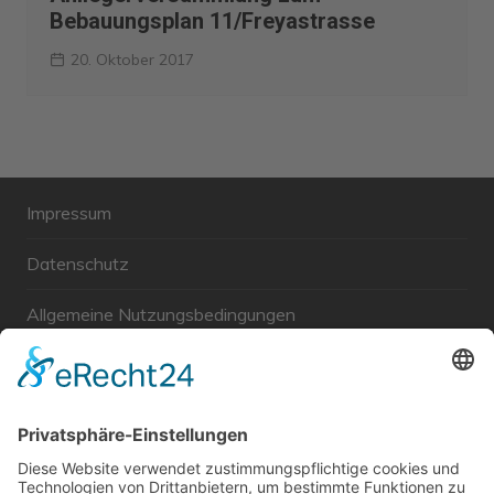
Bebauungsplan 11/Freyastrasse
20. Oktober 2017
Impressum
Datenschutz
Allgemeine Nutzungsbedingungen
Links
Haftungsausschluss
Unabhängige WählerGemeinschaft Gröbenzell