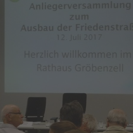
Sonnenweg
Aktion NistpatIn
UWG auf dem Bürgerfest
UWG – Geschirrverleih