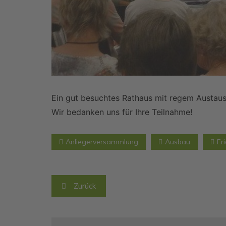
Ein gut besuchtes Rathaus mit regem Austaus
Wir bedanken uns für Ihre Teilnahme!
Anliegerversammlung
Ausbau
Fr
Beitragsnavigation
Zurück