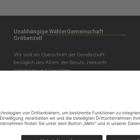
Unabhängige WählerGemeinschaft
Gröbenzell
Wir sind ein Querschnitt der Gesellschaft
bezüglich des Alters, der Berufe, Herkunft,
Interessen und Ansichten.
Bei uns kann man nicht Mitglied werden und wir
haben keine starren Strukturen, aber dafür viel
Energie und einen starken Willen Gröbenzell
mitzugestalten.
Bei uns kann jeder Mensch mitmachen!