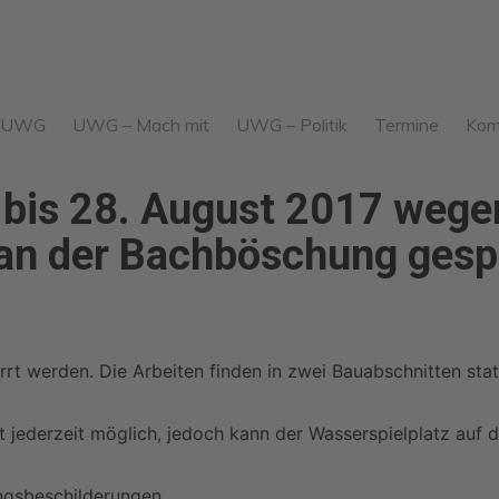
r UWG
UWG – Mach mit
UWG – Politik
Termine
Kom
UWG- Adventssingen
Gemeinderat
Erg
Kom
 bis 28. August 2017 wege
Der Gröbenzeller
Unsere Meinung zu …
Nachtkleidermarkt 20
neu
Nachtkleidermarkt
an der Bachböschung gesp
Nachtkleidermarkt 20
Uns
Der Kreislaufcontainer
Bür
Bericht vom
Gröbenzell
Cla
Nachtkleidermarkt 20
Der Ableger- ein Projekt
Die
Bericht vom
für Biodiversität und gegen
errt werden. Die Arbeiten finden in zwei Bauabschnitten sta
Nachtkleidermarkt 20
Lebensmittelverschwendu
Die
ng
Standanmeldung
Tra
 jederzeit möglich, jedoch kann der Wasserspielplatz auf 
Einmach-Klub Gröbenzell
FAQ
„ Po
Patenschaft für den
Anl
Blühstreifen am
Bl
ungsbeschilderungen.