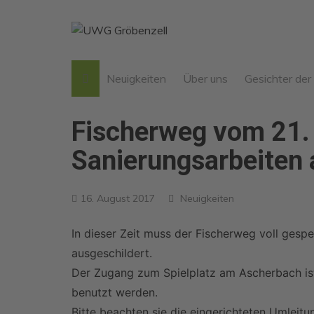
Zum
Inhalt
springen
Neuigkeiten
Über uns
Gesichter de
Werte der UWG
Fischerweg vom 21.
Unser “Jeder Mensch kann
mitmachen“-Prinzip
Sanierungsarbeiten 
Verwurzelt in Gröbenzell
Was ist eine
16. August 2017
Neuigkeiten
Wählergruppe?
In dieser Zeit muss der Fischerweg voll gesp
25 Jahre UWG
ausgeschildert.
Arbeit von 2014-2020
Der Zugang zum Spielplatz am Ascherbach ist
UWG Klausur 2024
benutzt werden.
politische Bildungsfahrt
Bitte beachten sie die eingerichteten Umleit