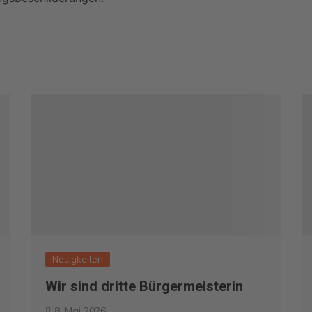
Sonnenweg
Aktion NistpatIn
UWG auf dem Bürgerfest
UWG – Geschirrverleih
Neuigkeiten
Wir sind dritte Bürgermeisterin
8. Mai 2026