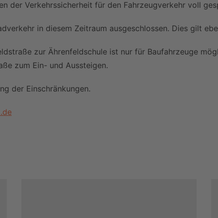
en der Verkehrssicherheit für den Fahrzeugverkehr voll ges
Einmach-Klub Gröbenzell
FAQ
„ Po
Patenschaft für den
Anl
adverkehr in diesem Zeitraum ausgeschlossen. Dies gilt eb
Blühstreifen am
Bl
Sonnenweg
ldstraße zur Ährenfeldschule ist nur für Baufahrzeuge mög
Aktion NistpatIn
raße zum Ein- und Aussteigen.
UWG auf dem Bürgerfest
ung der Einschränkungen.
UWG – Geschirrverleih
.de