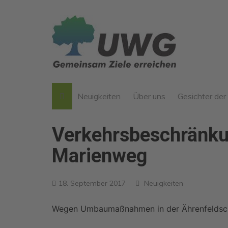
Zum
Inhalt
springen
Neuigkeiten
Über uns
Gesichter de
Werte der UWG
Verkehrsbeschränku
Unser “Jeder Mensch kann
mitmachen“-Prinzip
Marienweg
Verwurzelt in Gröbenzell
Was ist eine
18. September 2017
Neuigkeiten
Wählergruppe?
Wegen Umbaumaßnahmen in der Ährenfeldsc
25 Jahre UWG
Arbeit von 2014-2020