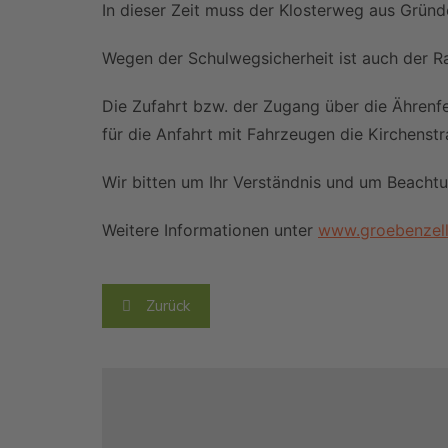
In dieser Zeit muss der Klosterweg aus Gründ
UWG Klausur 2024
Wegen der Schulwegsicherheit ist auch der R
politische Bildungsfahrt
nach Berlin 7.4.-10.4.24
Die Zufahrt bzw. der Zugang über die Ährenfe
UWG Klausur 2025
für die Anfahrt mit Fahrzeugen die Kirchenst
Archiv
Wir bitten um Ihr Verständnis und um Beacht
Weitere Informationen unter
www.groebenzell
Beitragsnavigation
Zurück