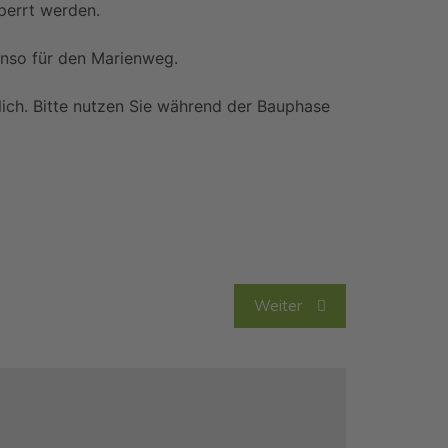
perrt werden.
litik, die aufgeht“-
9 Fakten über mich
eitung für unsere
enso für den Marienweg.
umensamen
lich. Bitte nutzen Sie während der Bauphase
Weiter