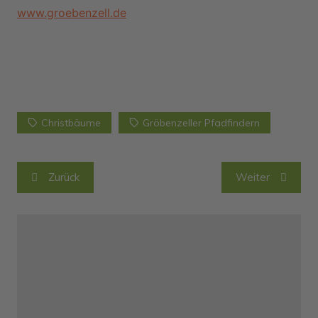
www.groebenzell.de
Christbäume
Gröbenzeller Pfadfindern
Beitragsnavigation
Zurück
Weiter