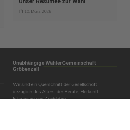
Unser Resümee zur Wahl
10. März 2026
Unabhängige WählerGemeinschaft
Gröbenzell
Wir sind ein Querschnitt der Gesellschaft
bezüglich des Alters, der Berufe, Herkunft,
Interessen und Ansichten.
Bei uns kann man nicht Mitglied werden und wir
haben keine starren Strukturen, aber dafür viel
Energie und einen starken Willen Gröbenzell