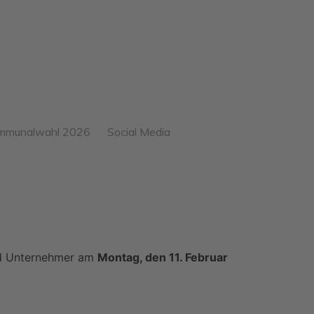
mmunalwahl 2026
Social Media
gebnis der
mmunalwahl – unsere
26
ue Fraktion ab Mai 2026
25
sere
Einführungsrede vom
rgermeisterkandidatin:
15.10.25 (gekürzte Version)
audia O’Hara-Jung
24
Vita von Claudia O`Hara-
und Unternehmer am
Montag, den 11. Februar
e ersten 11 und Helmut
Jung
23
e Plätze 13-40
Warum UWG…
ansparenzhinweis
Meine Ziele und Visionen