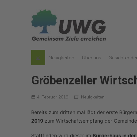
Zum
Inhalt
springen
Neuigkeiten
Über uns
Gesichter d
Werte der UWG
Gröbenzeller Wirts
Unser “Jeder Mensch kan
mitmachen“-Prinzip
4. Februar 2019
Neuigkeiten
Verwurzelt in Gröbenzell
Was ist eine
Bereits zum dritten mal lädt der erste Bürg
Wählergruppe?
2019
zum Wirtschaftsempfang der Gemeinde 
25 Jahre UWG
Stattfinden wird dieser im
Bürgerhaus in der
Arbeit von 2014-2020