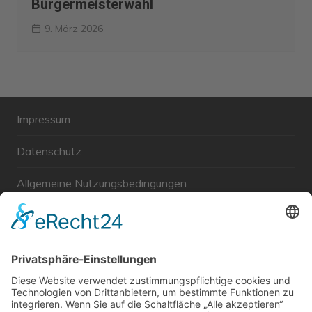
Bürgermeisterwahl
9. März 2026
Impressum
Datenschutz
Allgemeine Nutzungsbedingungen
Links
Haftungsausschluss
Unabhängige WählerGemeinschaft Gröbenzell