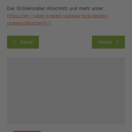
Der Gröbenzeller Abschnitt und mehr unter:
https://xn--ruber-kneissl-radweg-bzb.de/der-
radweg/abschnitt-1
Beitragsnavigation
Zurück
Weiter