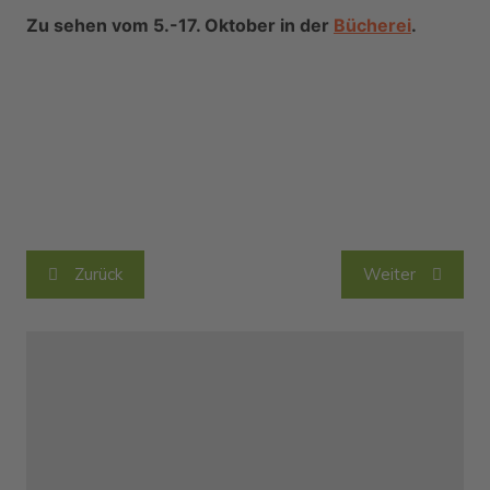
Zu sehen vom 5.-17. Oktober in der
Bücherei
.
Beitragsnavigation
Zurück
Weiter