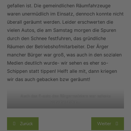
gefallen ist. Die gemeindlichen Räumfahrzeuge
waren unermüdlich im Einsatz, dennoch konnte nicht
überall geräumt werden. Leider erschwerten die
vielen Autos, die am Samstag morgen die Spuren
durch den Schnee festfuhren, das gründliche
Räumen der Betriebshofmitarbeiter. Der Ärger
mancher Bürger war groß, was auch in den sozialen
Medien deutlich wurde- wir sehen es eher so-
Schippen statt tippen! Helft alle mit, dann kriegen
wir das auch gebacken bzw geräumt!
Auch das E-auto des Bürgermeisters war nahezu
verschwunden…
Beitragsnavigation
Zurück
Weiter