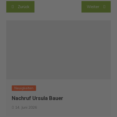
Beitragsnavigation
Zurück
Weiter
Neuigkeiten
Nachruf Ursula Bauer
14. Juni 2026