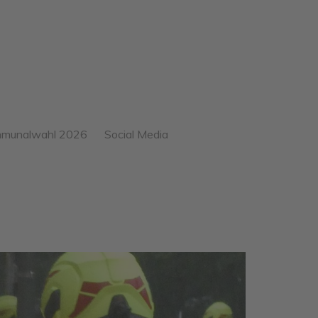
munalwahl 2026
Social Media
ebnis der
munalwahl – unsere
26
e Fraktion ab Mai 2026
25
ere
Einführungsrede vom
germeisterkandidatin:
15.10.25 (gekürzte Version)
udia O’Hara-Jung
24
Vita von Claudia O`Hara-
 ersten 11 und Helmut
Jung
23
 Plätze 13-40
Warum UWG…
nsparenzhinweis
Meine Ziele und Visionen