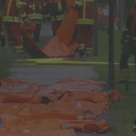
Einmach-Klub Gröbenzell
FAQ
„ Po
Patenschaft für den
Anl
Blühstreifen am
Bl
Sonnenweg
Aktion NistpatIn
UWG auf dem Bürgerfest
UWG – Geschirrverleih