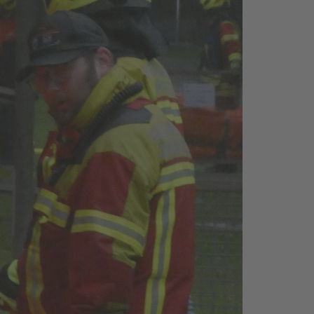
litik, die aufgeht“-
9 Fakten über mich
eitung für unsere
umensamen