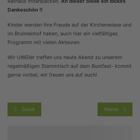
Rathaus mitanpacken.
An dieser Stelle ein dickes
Dankeschön !!
Kinder werden ihre Freude auf der Kirchenwiese und
im Brunnenhof haben, auch hier ein vielfältiges
Programm mit vielen Akteuren.
Wir UWGler treffen uns heute Abend zu unserem
regelmäßigen Stammtisch auf dem Buntfest- kommt
gerne vorbei, wir freuen uns auf euch!
Beitragsnavigation
Zurück
Weiter