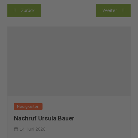
Beitragsnavigation
Zurück
Weiter
Neuigkeiten
Nachruf Ursula Bauer
14. Juni 2026