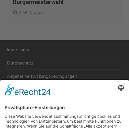
Bürgermeisterwahl
9. März 2026
Impressum
Datenschutz
Allgemeine Nutzungsbedingungen
Links
Haftungsausschluss
Unabhängige WählerGemeinschaft Gröbenzell