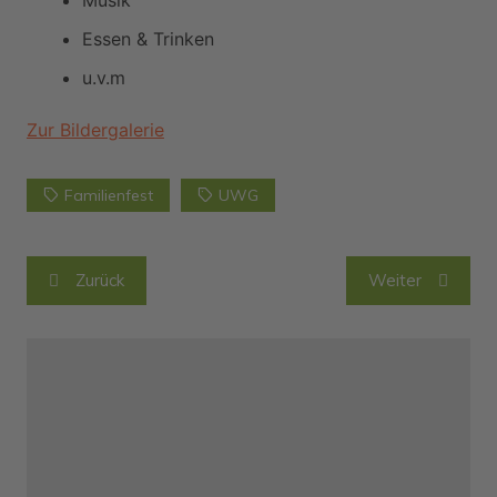
Musik
Essen & Trinken
u.v.m
Zur Bildergalerie
Familienfest
UWG
Beitragsnavigation
Zurück
Weiter