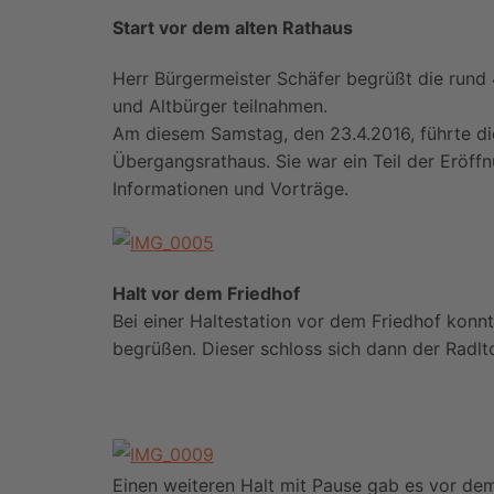
nach Berlin 7.4.-10.4.24
Start vor dem alten Rathaus
UWG Klausur 2025
Herr Bürgermeister Schäfer begrüßt die rund 
Archiv
und Altbürger teilnahmen.
Am diesem Samstag, den 23.4.2016, führte d
Übergangsrathaus. Sie war ein Teil der Eröffn
Informationen und Vorträge.
Halt vor dem Friedhof
Bei einer Haltestation vor dem Friedhof kon
begrüßen. Dieser schloss sich dann der Radlt
Einen weiteren Halt mit Pause gab es vor d