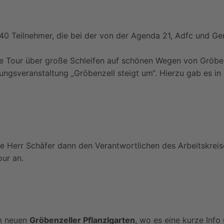
Sonnenweg
Aktion NistpatIn
40 Teilnehmer, die bei der von der Agenda 21, Adfc und Ge
UWG auf dem Bürgerfest
UWG – Geschirrverleih
ie Tour über große Schleifen auf schönen Wegen von Gröbe
ungsveranstaltung „Gröbenzell steigt um“. Hierzu gab es in 
nte Herr Schäfer dann den Verantwortlichen des Arbeitskre
our an.
em neuen
Gröbenzeller Pflanzlgarten
, wo es eine kurze Inf