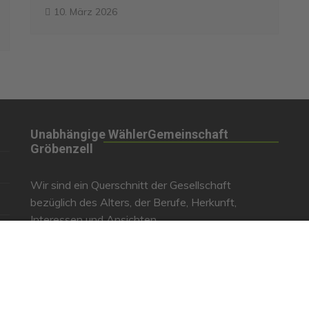
10. März 2026
Unabhängige WählerGemeinschaft
Gröbenzell
Wir sind ein Querschnitt der Gesellschaft
bezüglich des Alters, der Berufe, Herkunft,
Interessen und Ansichten.
Bei uns kann man nicht Mitglied werden und wir
haben keine starren Strukturen, aber dafür viel
Energie und einen starken Willen Gröbenzell
mitzugestalten.