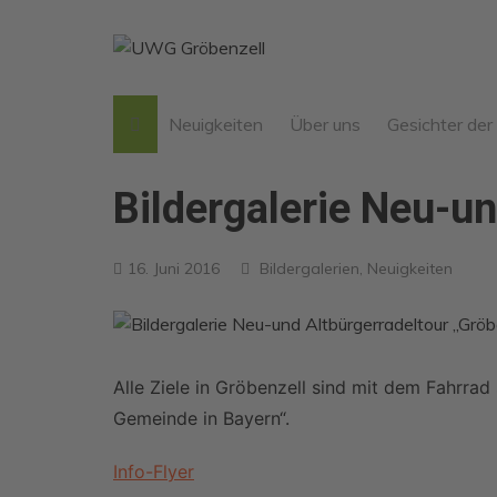
Zum
Inhalt
springen
Neuigkeiten
Über uns
Gesichter de
Werte der UWG
Bildergalerie Neu-un
Unser “Jeder Mensch kann
mitmachen“-Prinzip
16. Juni 2016
Bildergalerien
,
Neuigkeiten
Verwurzelt in Gröbenzell
Was ist eine
Wählergruppe?
25 Jahre UWG
Alle Ziele in Gröbenzell sind mit dem Fahrra
Arbeit von 2014-2020
Gemeinde in Bayern“.
UWG Klausur 2024
Info-Flyer
politische Bildungsfahrt