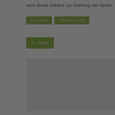
auch etwas Gebäck zur Stärkung der Radler.
Radltour
Radltour 2016
Beitragsnavigation
Zurück