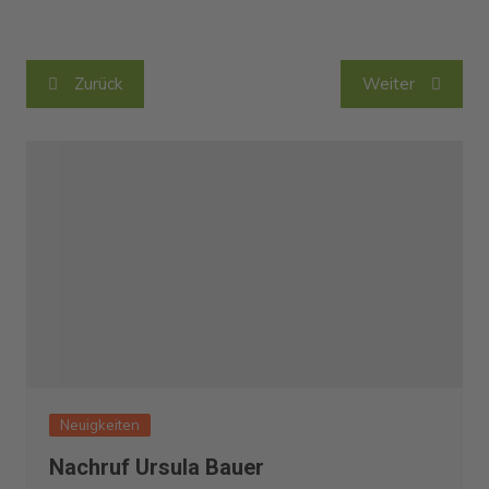
Beitragsnavigation
Zurück
Weiter
Neuigkeiten
Nachruf Ursula Bauer