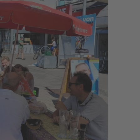
olitik, die aufgeht“-
9 Fakten über mich
leitung für unsere
umensamen