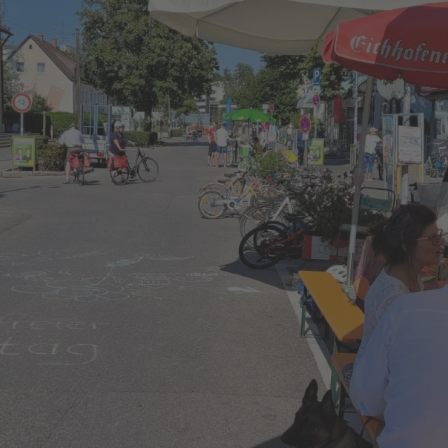
Einmach-Klub Gröbenzell
FAQ
„ P
Patenschaft für den
An
Blühstreifen am
Bl
Sonnenweg
Aktion NistpatIn
UWG auf dem Bürgerfest
UWG – Geschirrverleih