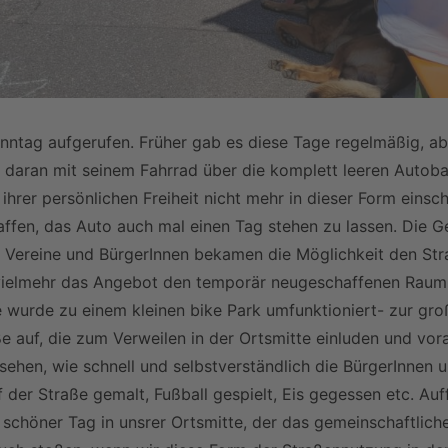
ntag aufgerufen. Früher gab es diese Tage regelmäßig, ab
daran mit seinem Fahrrad über die komplett leeren Autobahne
 ihrer persönlichen Freiheit nicht mehr in dieser Form eins
ffen, das Auto auch mal einen Tag stehen zu lassen. Die G
r Vereine und BürgerInnen bekamen die Möglichkeit den Str
vielmehr das Angebot den temporär neugeschaffenen Raum au
wurde zu einem kleinen bike Park umfunktioniert- zur groß
aße auf, die zum Verweilen in der Ortsmitte einluden und v
en, wie schnell und selbstverständlich die BürgerInnen un
der Straße gemalt, Fußball gespielt, Eis gegessen etc. Au
n schöner Tag in unsrer Ortsmitte, der das gemeinschaftlic