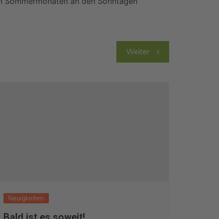
n den Sommermonaten an den Sonntagen
Weiter
Neuigkeiten
Bald ist es soweit!