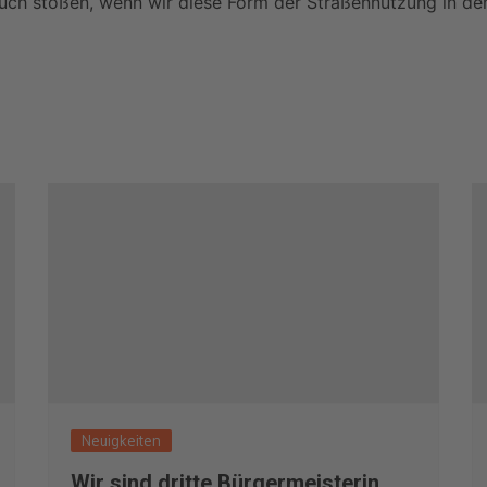
spruch stoßen, wenn wir diese Form der Straßennutzung i
Neuigkeiten
Wir sind dritte Bürgermeisterin