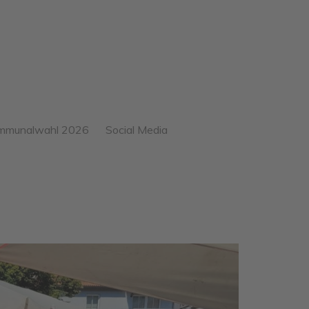
mmunalwahl 2026
Social Media
gebnis der
mmunalwahl – unsere
26
ue Fraktion ab Mai 2026
25
sere
Einführungsrede vom
rgermeisterkandidatin:
15.10.25 (gekürzte Version)
audia O’Hara-Jung
24
Vita von Claudia O`Hara-
e ersten 11 und Helmut
Jung
23
e Plätze 13-40
Warum UWG…
ansparenzhinweis
Meine Ziele und Visionen