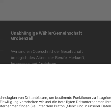
Unabhängige WählerGemeinschaft
Gröbenzell
Wir sind ein Querschnitt der Gesellschaft
bezüglich des Alters, der Berufe, Herkunft,
Interessen und Ansichten.
Bei uns kann man nicht Mitglied werden und wir
haben keine starren Strukturen, aber dafür viel
Energie und einen starken Willen Gröbenzell
mitzugestalten.
Bei uns kann jeder Mensch mitmachen!