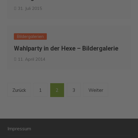
31. Juli 2015
Bildergalerien
Wahlparty in der Hexe – Bildergalerie
11. April 2014
Seitennummerierung
Zurück
1
2
3
Weiter
der
Beiträge
Impressum